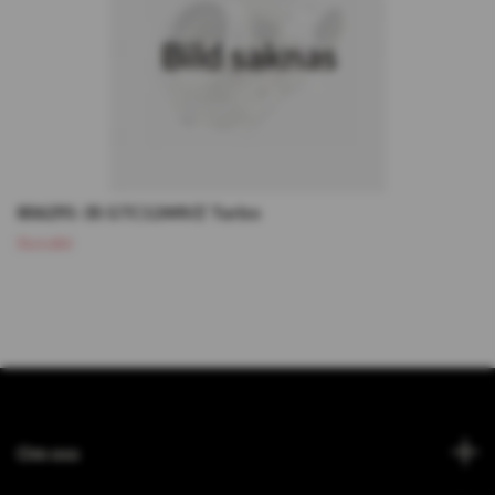
806291-3S GTC1244VZ Turbo
Slutsåld
Om oss