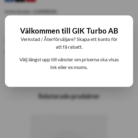
Article Number:
12589880048
Välkommen till GIK Turbo AB
PRODUKTBESKRIVNING
RECENSIONER
Verkstad / Återförsäljare? Skapa ett konto för
att få rabatt.
1258-0048 S200G Fabriksny Turbo
Välj längst upp till vänster om priserna ska visas
Ink eller ex moms.