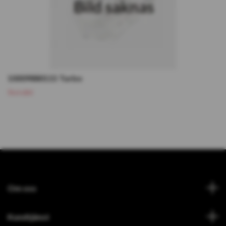
10009880115 Turbo
Slutsåld
Om oss
Kundtjänst