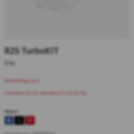
R2S TurboKIT
0 kr
Beställningsvara
Kontakta oss för aktuellt pris och lev tid.
Share