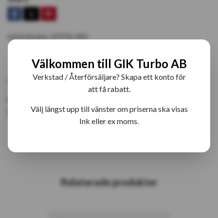
Article Number:
873732-5001
Välkommen till GIK Turbo AB
PRODUKTBESKRIVNING
RECENSIONER
Verkstad / Återförsäljare? Skapa ett konto för
att få rabatt.
873732-5 GTD1244VZ-TRANSPORTER 127KW
Välj längst upp till vänster om priserna ska visas
Eftermarknadsturbo
Ink eller ex moms.