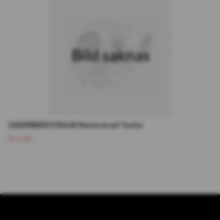
10009880019 B&W Renoverad Turbo
Slutsåld