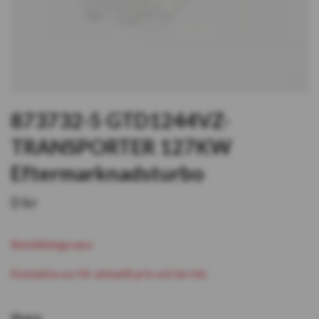
873732-5 GTD1244VZ-
TRANSPORTER 127KW
Eftermarknadsturbo
0 kr
Beställningsvara
Kontakta oss för aktuellt pris och lev tid.
Share