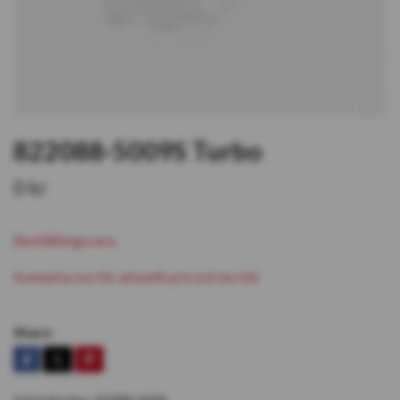
822088-5009S Turbo
0 kr
Beställningsvara
Kontakta oss för aktuellt pris och lev tid.
Share