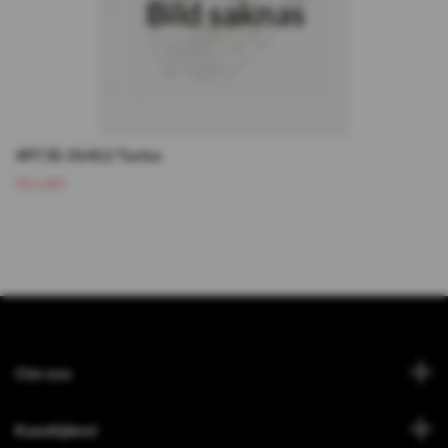
49T35-01412 Turbo
Slutsåld
Om oss
Kundtjänst