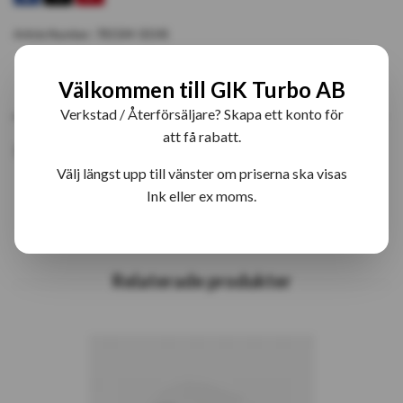
Article Number:
781504-5014S
Välkommen till GIK Turbo AB
PRODUKTBESKRIVNING
RECENSIONER
Verkstad / Återförsäljare? Skapa ett konto för
att få rabatt.
781504-14S MGT1446MZGL Turbo (OE 95516203)
Välj längst upp till vänster om priserna ska visas
Ink eller ex moms.