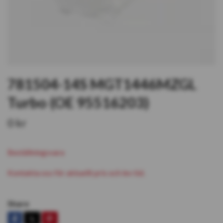
781504-14S MGT1446MZGL
Turbo (OE 95516203)
0 kr
Beställningsvara
Kontakta oss för aktuellt pris och lev tid.
Share