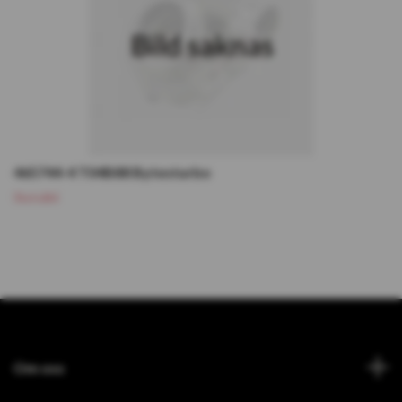
465744-4 T04B88 Bytesturbo
Slutsåld
Om oss