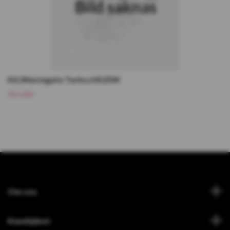
Kit,Wastegate Turbo,HX25W
Slutsåld
Om oss
Kundtjänst