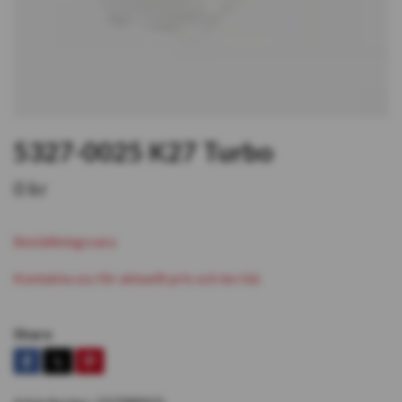
5327-0025 K27 Turbo
0 kr
Beställningsvara
Kontakta oss för aktuellt pris och lev tid.
Share