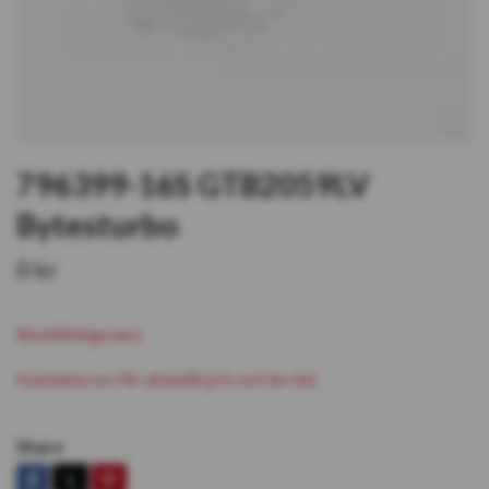
796399-16S GTB2059LV
Bytesturbo
0 kr
Beställningsvara
Kontakta oss för aktuellt pris och lev tid.
Share