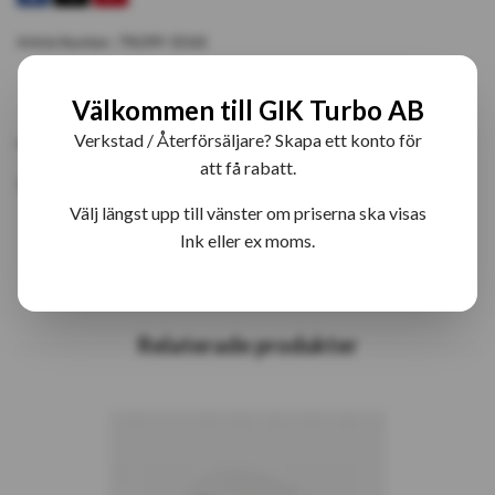
Article Number:
796399-5016S
Välkommen till GIK Turbo AB
PRODUKTBESKRIVNING
RECENSIONER
Verkstad / Återförsäljare? Skapa ett konto för
att få rabatt.
796399-16S GTB2059LV Bytesturbo
Välj längst upp till vänster om priserna ska visas
Ink eller ex moms.