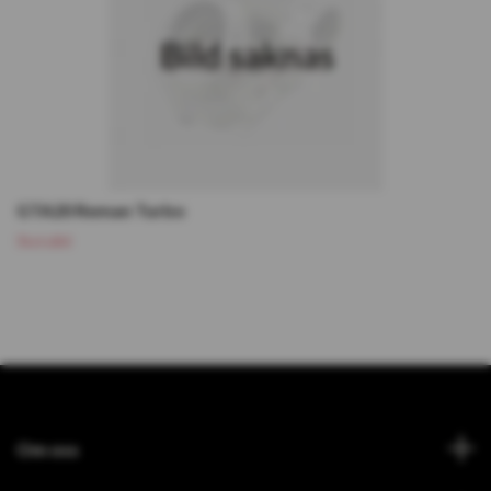
GTA20 Reman Turbo
Slutsåld
Om oss