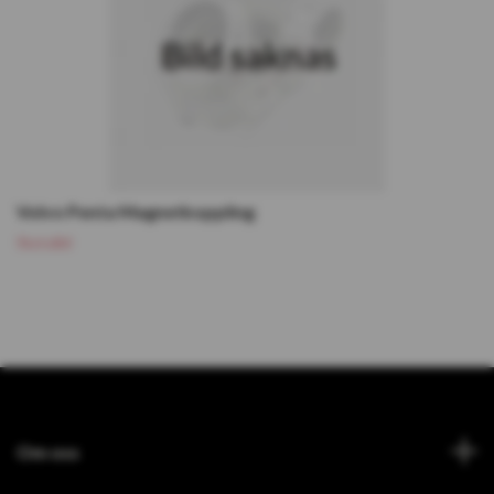
Volvo Penta Magnetkoppling
Slutsåld
Om oss