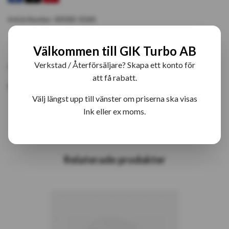
Article Number:
409300-5026S
Välkommen till GIK Turbo AB
PRODUKTBESKRIVNING
RECENSIONER
Verkstad / Återförsäljare? Skapa ett konto för
att få rabatt.
409300-26 T04B27 Fabriksny Turbo
Välj längst upp till vänster om priserna ska visas
Ink eller ex moms.