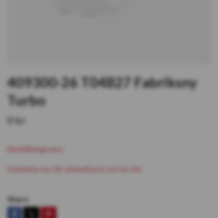
409300-26 T04B27 Fabriksny
Turbo
0 kr
Beställningsvara
Kontakta oss för aktuellt pris och lev tid.
Share