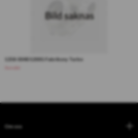
1258-0048 S200G Fabriksny Turbo
Slutsåld
Om oss