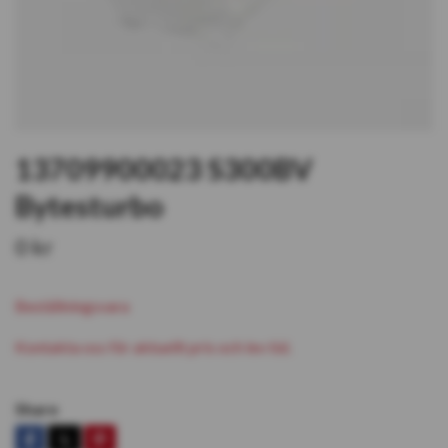
13709900023 S300BV
Bytesturbo
0 kr
Beställningsvara
Kontakta oss för aktuellt pris och lev tid.
Share