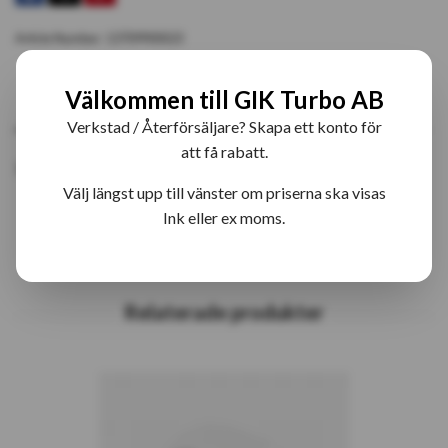
Article Number:
13709900023
Välkommen till GIK Turbo AB
PRODUKTBESKRIVNING
RECENSIONER
Verkstad / Återförsäljare? Skapa ett konto för
att få rabatt.
13709900023 S300BV Bytesturbo
Välj längst upp till vänster om priserna ska visas
Ink eller ex moms.