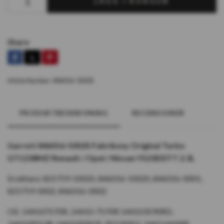
LÄGG I KORGEN
Share
Article Number:
846016-5002S
PRODUKTBESKRIVNING
RECENSIONER
Garrett 846016-5002S Fabriksny Original Turbo
GT1238MZ Renault / Opel / Nissan YS23DDTT 2.3L
Ersättare: 825759-5002S, 846016-5002S, 846016-0001,
825759-0002, 846016-0002
OE: 144107570R, 14410-7570R 144103590RD,
144109553R, 144109281R, 95518952, 144114494R