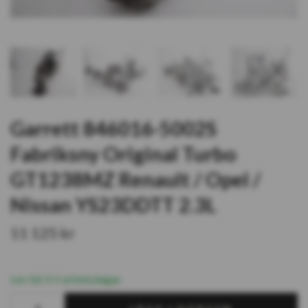
Garrett 846016-5002S
Fabriksny Original Turbo
GT1238MZ Renault / Opel /
Nissan YS23DDTT 2.3L
11 125 kr
Lev tid 3-5 arbetsdagar.