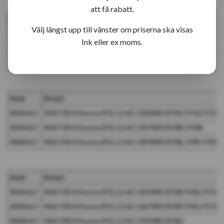
att få rabatt.
Mark
Model
L
Välj längst upp till vänster om priserna ska visas
RENAULT
ALASKAN, 2,3 dCi 163 4x4 (U3MB)
2,3
Ink eller ex moms.
RENAULT
MASTER III Bus (JV), 2,3 dCi 135 FWD (JV0N, JV08)
2,3
RENAULT
MASTER III Bus (JV), 2,3 dCi 145 FWD (JV0F, JV0S, JV0T)
2,3
Mark
Model
RENAULT
MASTER III Kasten (FV), 2,3 dCi 130 RWD (FV01, FV10, FV11, 
RENAULT
MASTER III Kasten (FV), 2,3 dCi 135 FWD (FV0N, FV08)
RENAULT
MASTER III Kasten (FV), 2,3 dCi 145 RWD (FV0E, FV0F, FV0T, 
Mark
Model
RENAULT
MASTER III Kasten (FV), 2,3 dCi 165 RWD (FV0P, FV0U, FV10, 
RENAULT
MASTER III Kasten (FV), 2,3 dCi 165 FWD (FV0P, FV0U, FV11, 
RENAULT
MASTER III Kasten (FV), 2,3 dCi 170 FWD (FV0L)