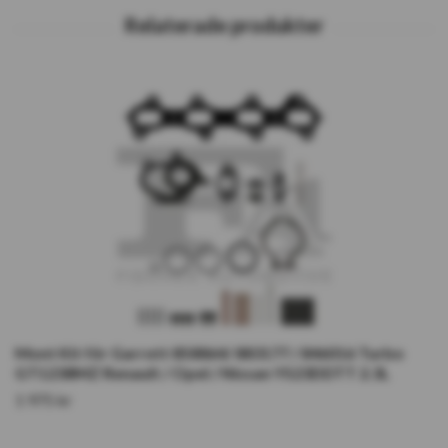
Mont Kit för Garrett 858864/ 883177 / 846016 Turbo
GT1238MZ Renault / Opel / Nissan YS23DDTT 2.3L
1 975 kr