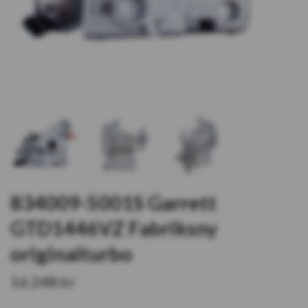
834009-5001S Garrett
GTD1446VZ Fabriksny
originalturbo
16 248 kr