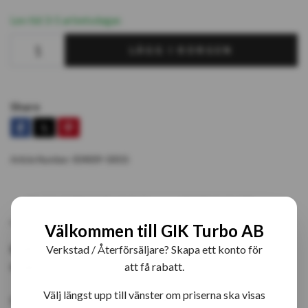
Lev tid 3-5 arbetsdagar.
LÄGG I KORGEN
Share
Article Number:
834009-5001S
PRODUKTBESKRIVNING
RECENSIONER
Välkommen till GIK Turbo AB
834009-5001S Garrett GTD1446VZ Fabriksny
Verkstad / Återförsäljare? Skapa ett konto för
originalturbo
att få rabatt.
Välj längst upp till vänster om priserna ska visas
OE: 14411-AA940 / 14411AA940