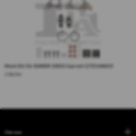
Mont Kit för 834009-5001S Garrett GTD1446VZ
1 063 kr
Om oss