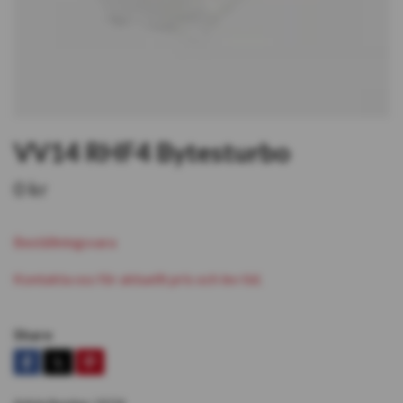
VV14 RHF4 Bytesturbo
0 kr
Beställningsvara
Kontakta oss för aktuellt pris och lev tid.
Share