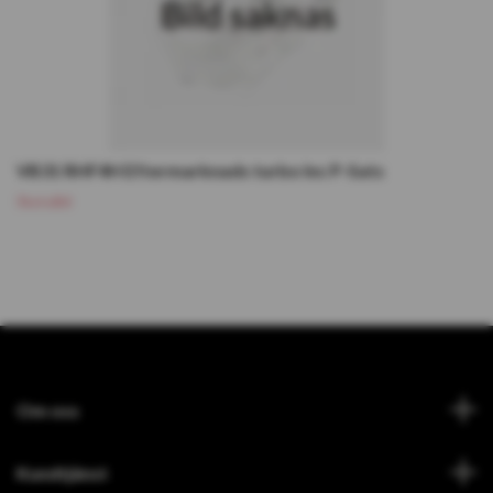
VB31 RHF4H Eftermarknads turbo Inc P-Sats
Slutsåld
Om oss
Kundtjänst