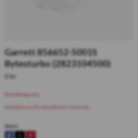
Garrett 856652-5001S
Bytesturbo (2823104500)
0 kr
Beställningsvara
Kontakta oss för aktuellt pris och lev tid.
Share