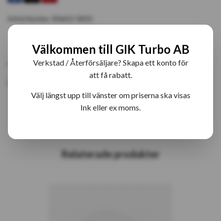
Article Number:
856652-5001S
Välkommen till GIK Turbo AB
PRODUKTBESKRIVNING
RECENSIONER
Verkstad / Återförsäljare? Skapa ett konto för
att få rabatt.
Garrett 856652-5001S Bytesturbo (2823104500)
Välj längst upp till vänster om priserna ska visas
Ink eller ex moms.