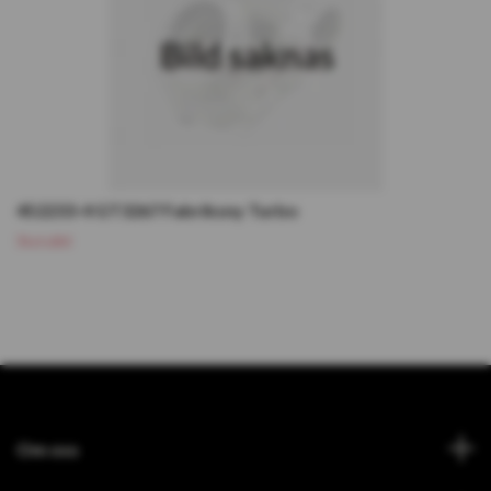
452233-4 GT3267 Fabriksny Turbo
Slutsåld
Om oss