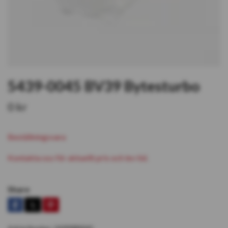
5439-0045 BV39 Bytesturbo
0 kr
Beställningsvara
Kontakta oss för aktuellt pris och lev tid.
Share