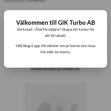
Article Number:
54399880045
PRODUKTBESKRIVNING
RECENSIONER
Välkommen till GIK Turbo AB
Verkstad / Återförsäljare? Skapa ett konto för
5439-0045 BV39 Bytesturbo
att få rabatt.
Välj längst upp till vänster om priserna ska visas
Ink eller ex moms.