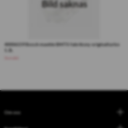
40006159 Bosch maehle BMTS fabriksny originalturbo
1.2L
Slutsåld
Om oss