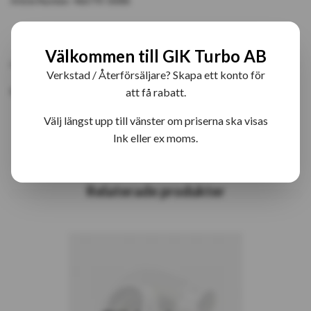
Article Number:
466770-5008S
PRODUKTBESKRIVNING
RECENSIONER
Välkommen till GIK Turbo AB
Verkstad / Återförsäljare? Skapa ett konto för
466770-8 TB0223 Bytesturbo
att få rabatt.
Välj längst upp till vänster om priserna ska visas
Ink eller ex moms.