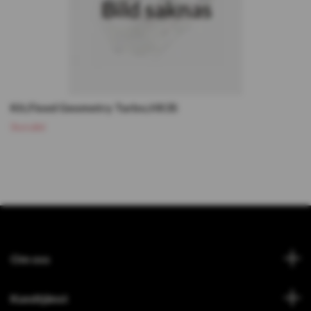
Kit,Fixed Geometry Turbo,HX35
Slutsåld
Om oss
Kundtjänst