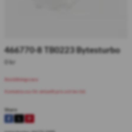
466770-8 TB0223 Bytesturbo
0 kr
Beställningsvara
Kontakta oss för aktuellt pris och lev tid.
Share