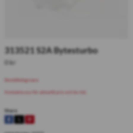
313521 S2A Bytesturbo
0 kr
Beställningsvara
Kontakta oss för aktuellt pris och lev tid.
Share