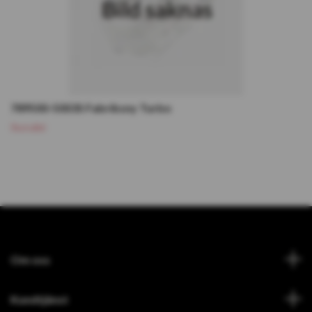
789500-5003S Fabriksny Turbo
Slutsåld
Om oss
Kundtjänst